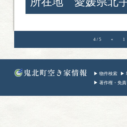
所在地 愛媛県北宇
4 / 5
«
1
鬼北町空き家情
▶︎ 物件検索
▶
▶︎ 著作権・免