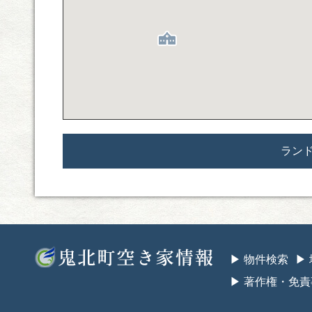
ラン
鬼北町空き家情
▶︎ 物件検索
▶
▶︎ 著作権・免