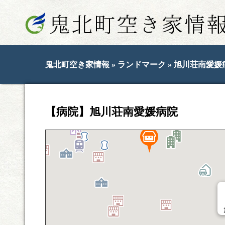
鬼北町空き家情報
»
ランドマーク
» 旭川荘南愛媛
【病院】旭川荘南愛媛病院