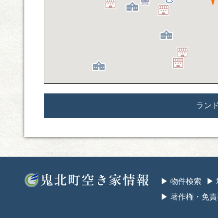
ラン
鬼北町空き家情
▶︎ 物件検索
▶
▶︎ 著作権・免