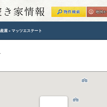
鬼北町空き家情報
産屋
» マッツエステート
ト